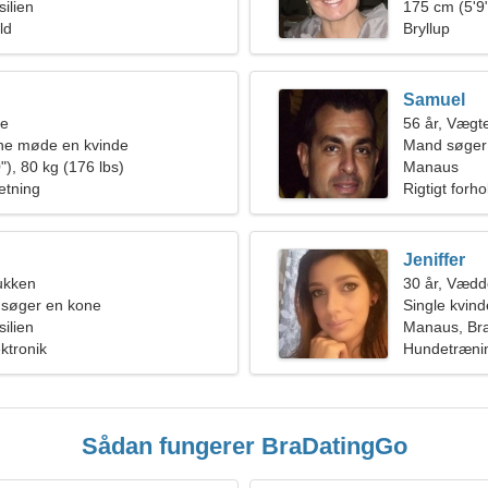
ilien
175 cm (5'9"
ld
Bryllup
Samuel
ne
56 år, Vægt
rne møde en kvinde
Mand søger
"), 80 kg (176 lbs)
Manaus
etning
Rigtigt forho
Jeniffer
ukken
30 år, Vædd
 søger en kone
Single kvin
ilien
Manaus, Bra
ktronik
Hundetrænin
Sådan fungerer BraDatingGo