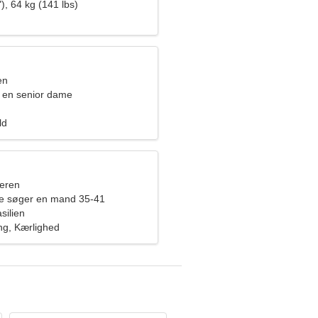
), 64 kg (141 lbs)
en
 en senior dame
ld
eren
de søger en mand 35-41
silien
g, Kærlighed