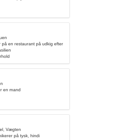
ruen
 på en restaurant på udkig efter
nde
silien
orhold
en
er en mand
el, Vægten
kerer på tysk, hindi