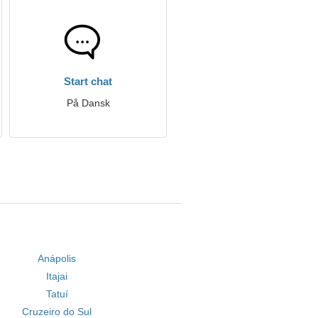
Start chat
På Dansk
Anápolis
Itajai
Tatuí
Cruzeiro do Sul