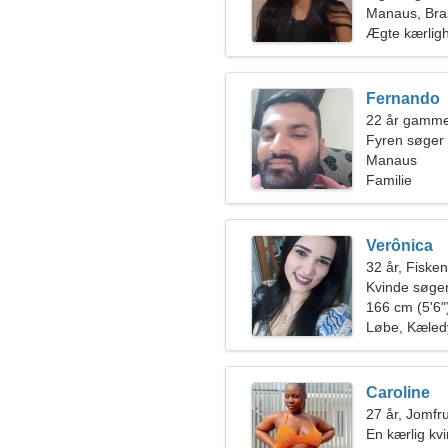
Manaus, Bras
Ægte kærlig
Fernando
22 år gammel
Fyren søger
Manaus
Familie
Verônica
32 år, Fiske
Kvinde søger
166 cm (5'6")
Løbe, Kæled
Caroline
27 år, Jomfr
En kærlig kv