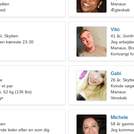
ilien
tur
Manaus
hed
Ægteskab
Vito
, Skytten
41 år, Jomf
 en kæreste 23-30
Jeg arbejder
en glad kvi
Manaus, Bra
Kortvarigt f
Gabi
ne
26 år, Skytt
 et par
Kvinde søg
, 62 kg (136 lbs)
Manaus
yr
Venskab
Michele
uen
58 år gamm
inde leder efter en som dig
Jeg kommuni