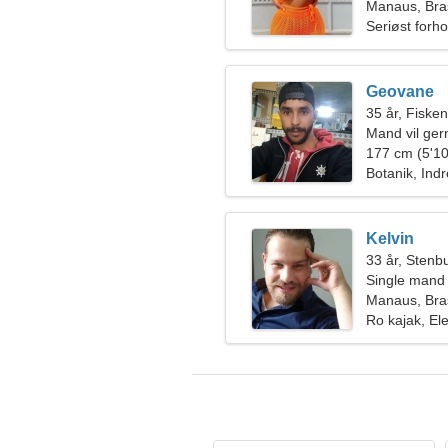
Manaus, Bras
Seriøst forho
Geovane
35 år, Fiske
Mand vil ge
177 cm (5'10
Botanik, Indr
Kelvin
33 år, Stenb
Single mand
Manaus, Bras
Ro kajak, Ele