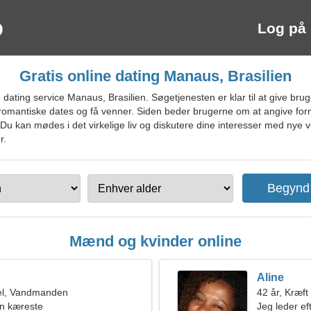
Log på
Gratis online dating Manaus, Brasilien
ating service Manaus, Brasilien. Søgetjenesten er klar til at give bruge
e romantiske dates og få venner. Siden beder brugerne om at angive fo
 Du kan mødes i det virkelige liv og diskutere dine interesser med nye v
r.
Mænd og kvinder online
Aline
el, Vandmanden
42 år, Kræft
en kæreste
Jeg leder eft