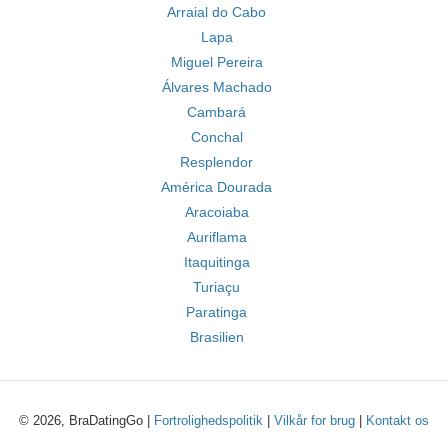
Arraial do Cabo
Lapa
Miguel Pereira
Álvares Machado
Cambará
Conchal
Resplendor
América Dourada
Aracoiaba
Auriflama
Itaquitinga
Turiaçu
Paratinga
Brasilien
© 2026, BraDatingGo |
Fortrolighedspolitik
|
Vilkår for brug
|
Kontakt os