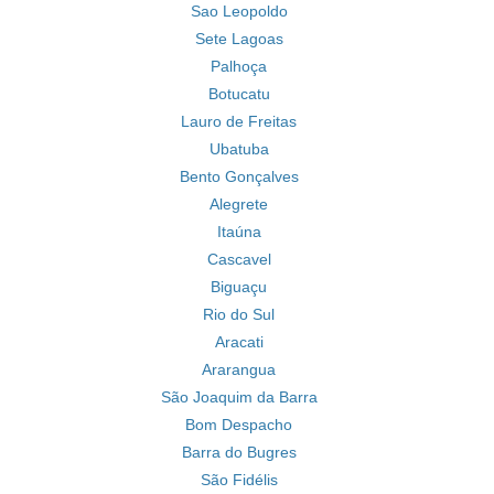
Sao Leopoldo
Sete Lagoas
Palhoça
Botucatu
Lauro de Freitas
Ubatuba
Bento Gonçalves
Alegrete
Itaúna
Cascavel
Biguaçu
Rio do Sul
Aracati
Ararangua
São Joaquim da Barra
Bom Despacho
Barra do Bugres
São Fidélis