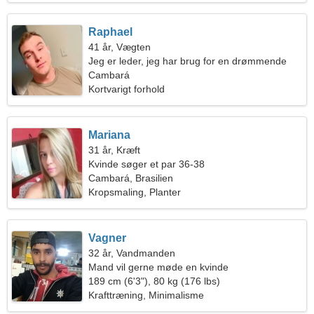
Raphael
41 år, Vægten
Jeg er leder, jeg har brug for en drømmende
kvinde
Cambará
Kortvarigt forhold
Mariana
31 år, Kræft
Kvinde søger et par 36-38
Cambará, Brasilien
Kropsmaling, Planter
Vagner
32 år, Vandmanden
Mand vil gerne møde en kvinde
189 cm (6'3"), 80 kg (176 lbs)
Krafttræning, Minimalisme