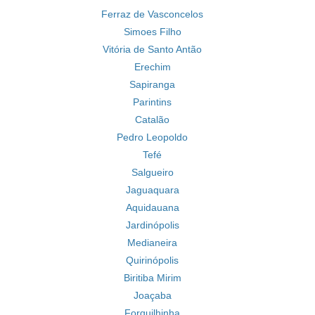
Ferraz de Vasconcelos
Simoes Filho
Vitória de Santo Antão
Erechim
Sapiranga
Parintins
Catalão
Pedro Leopoldo
Tefé
Salgueiro
Jaguaquara
Aquidauana
Jardinópolis
Medianeira
Quirinópolis
Biritiba Mirim
Joaçaba
Forquilhinha