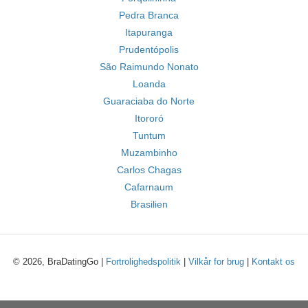
Pedra Branca
Itapuranga
Prudentópolis
São Raimundo Nonato
Loanda
Guaraciaba do Norte
Itororó
Tuntum
Muzambinho
Carlos Chagas
Cafarnaum
Brasilien
© 2026, BraDatingGo |
Fortrolighedspolitik
|
Vilkår for brug
|
Kontakt os