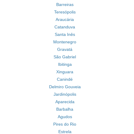
Barreiras
Teresópolis
Araucária
Catanduva
Santa Inês
Montenegro
Gravatá
São Gabriel
Ibitinga
Xinguara
Canindé
Delmiro Gouveia
Jardinópolis
Aparecida
Barbalha
Agudos
Pires do Rio
Estrela