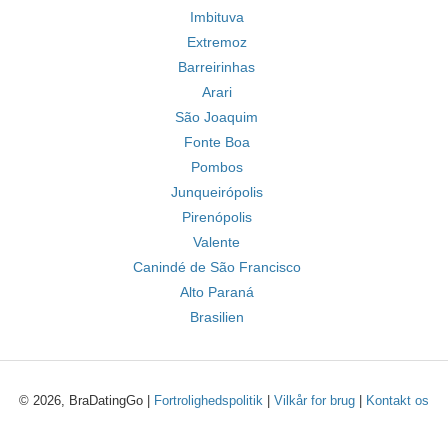
Imbituva
Extremoz
Barreirinhas
Arari
São Joaquim
Fonte Boa
Pombos
Junqueirópolis
Pirenópolis
Valente
Canindé de São Francisco
Alto Paraná
Brasilien
© 2026, BraDatingGo |
Fortrolighedspolitik
|
Vilkår for brug
|
Kontakt os