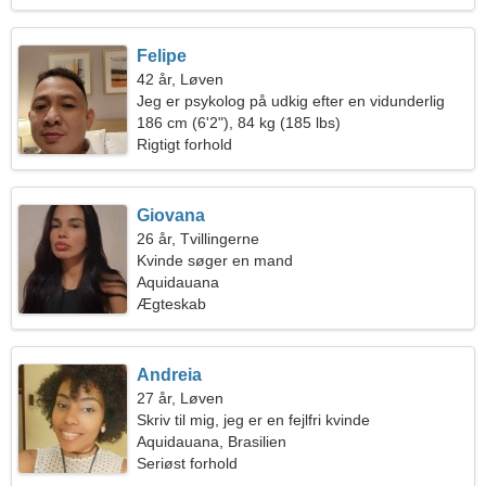
Felipe
42 år, Løven
Jeg er psykolog på udkig efter en vidunderlig
kvinde
186 cm (6'2"), 84 kg (185 lbs)
Rigtigt forhold
Giovana
26 år, Tvillingerne
Kvinde søger en mand
Aquidauana
Ægteskab
Andreia
27 år, Løven
Skriv til mig, jeg er en fejlfri kvinde
Aquidauana, Brasilien
Seriøst forhold