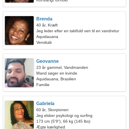
Kortvarigt forhold
Brenda
40 år, Kræft
Jeg leder efter en taktfuld ven til en vandretur
Aquidauana
Venskab
Geovanne
23 år gammel, Vandmanden
Mand søger en kvinde
Aquidauana, Brasilien
Familie
Gabriela
60 år, Skorpionen
Jeg elsker psykologi og surfing
173 cm (5'9"), 66 kg (145 lbs)
Ægte kærlighed