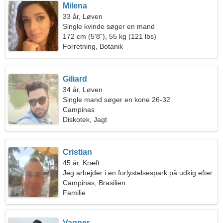
Milena
33 år, Løven
Single kvinde søger en mand
172 cm (5'8"), 55 kg (121 lbs)
Forretning, Botanik
Giliard
34 år, Løven
Single mand søger en kone 26-32
Campinas
Diskotek, Jagt
Cristian
45 år, Kræft
Jeg arbejder i en forlystelsespark på udkig efter
en spektakulær kvinde
Campinas, Brasilien
Familie
Vagner