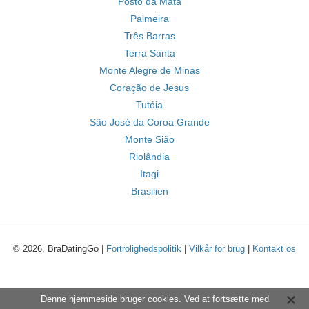
Posto da Mata
Palmeira
Três Barras
Terra Santa
Monte Alegre de Minas
Coração de Jesus
Tutóia
São José da Coroa Grande
Monte Sião
Riolândia
Itagi
Brasilien
© 2026, BraDatingGo |
Fortrolighedspolitik
|
Vilkår for brug
|
Kontakt os
Denne hjemmeside bruger cookies. Ved at fortsætte med