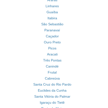
Araras
Linhares
Guaíba
Itabira
São Sebastião
Paranavaí
Caçador
Ouro Preto
Picos
Aracati
Três Pontas
Canindé
Frutal
Cabreúva
Santa Cruz do Rio Pardo
Euclides da Cunha
Santa Vitória do Palmar
Igaraçu do Tietê