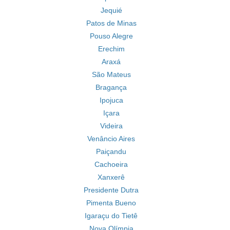
Jequié
Patos de Minas
Pouso Alegre
Erechim
Araxá
São Mateus
Bragança
Ipojuca
Içara
Videira
Venâncio Aires
Paiçandu
Cachoeira
Xanxerê
Presidente Dutra
Pimenta Bueno
Igaraçu do Tietê
Nova Olímpia