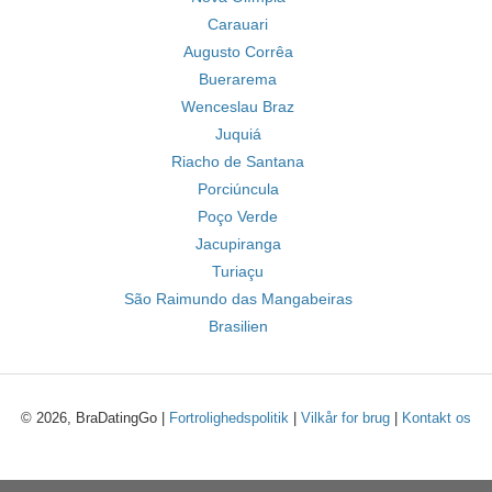
Carauari
Augusto Corrêa
Buerarema
Wenceslau Braz
Juquiá
Riacho de Santana
Porciúncula
Poço Verde
Jacupiranga
Turiaçu
São Raimundo das Mangabeiras
Brasilien
© 2026, BraDatingGo |
Fortrolighedspolitik
|
Vilkår for brug
|
Kontakt os