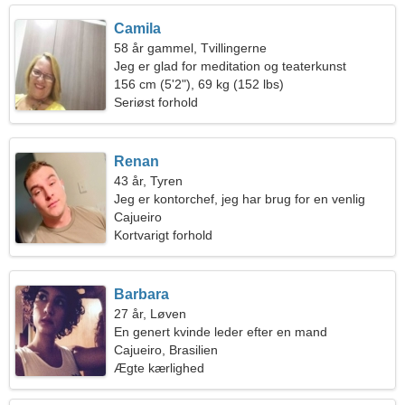
Camila
58 år gammel, Tvillingerne
Jeg er glad for meditation og teaterkunst
156 cm (5'2"), 69 kg (152 lbs)
Seriøst forhold
Renan
43 år, Tyren
Jeg er kontorchef, jeg har brug for en venlig
kvinde
Cajueiro
Kortvarigt forhold
Barbara
27 år, Løven
En genert kvinde leder efter en mand
Cajueiro, Brasilien
Ægte kærlighed