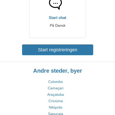
Start chat
På Dansk
Start registreringen
Andre steder, byer
Colombo
Camaçari
Araçatuba
Criciúma
Nilópolis
Sapucaia