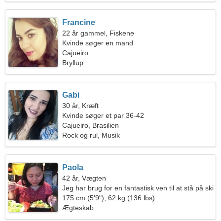
Francine
22 år gammel, Fiskene
Kvinde søger en mand
Cajueiro
Bryllup
Gabi
30 år, Kræft
Kvinde søger et par 36-42
Cajueiro, Brasilien
Rock og rul, Musik
Paola
42 år, Vægten
Jeg har brug for en fantastisk ven til at stå på ski
sammen
175 cm (5'9"), 62 kg (136 lbs)
Ægteskab