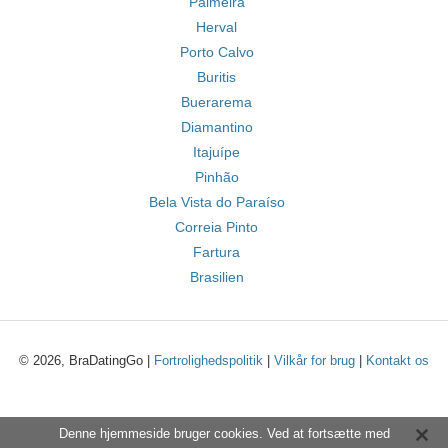
Palmeira
Herval
Porto Calvo
Buritis
Buerarema
Diamantino
Itajuípe
Pinhão
Bela Vista do Paraíso
Correia Pinto
Fartura
Brasilien
© 2026, BraDatingGo |
Fortrolighedspolitik
|
Vilkår for brug
|
Kontakt os
Denne hjemmeside bruger cookies. Ved at fortsætte med