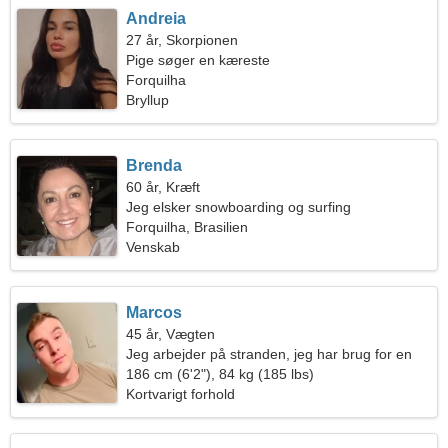
Andreia
27 år, Skorpionen
Pige søger en kæreste
Forquilha
Bryllup
Brenda
60 år, Kræft
Jeg elsker snowboarding og surfing
Forquilha, Brasilien
Venskab
Marcos
45 år, Vægten
Jeg arbejder på stranden, jeg har brug for en
fantastisk kvinde
186 cm (6'2"), 84 kg (185 lbs)
Kortvarigt forhold