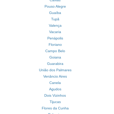
Caxias
Pouso Alegre
Guaíba
Tupã
Valença
Vacaria
Penápolis
Floriano
Campo Belo
Goiana
Guarabira
União dos Palmares
Venâncio Aires
Canela
Agudos
Dois Vizinhos
Tijucas
Flores da Cunha