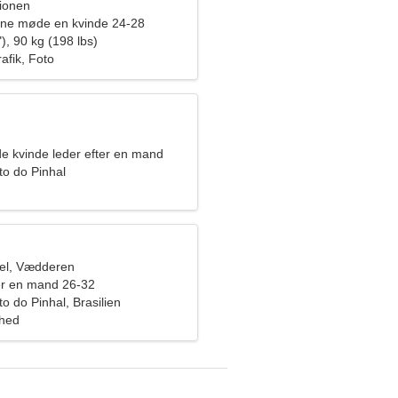
pionen
rne møde en kvinde 24-28
), 90 kg (198 lbs)
afik, Foto
de kvinde leder efter en mand
to do Pinhal
el, Vædderen
er en mand 26-32
to do Pinhal, Brasilien
ghed