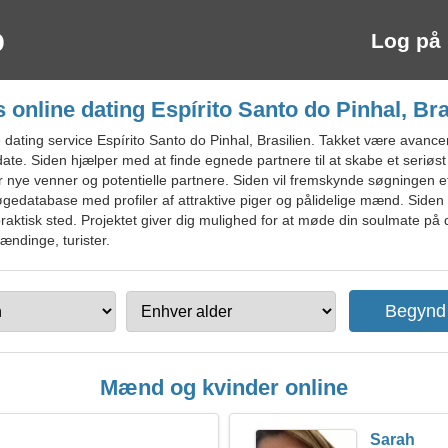
Log på
s online dating Espírito Santo do Pinhal, Bra
dating service Espírito Santo do Pinhal, Brasilien. Takket være avanc
 date. Siden hjælper med at finde egnede partnere til at skabe et seri
ter nye venner og potentielle partnere. Siden vil fremskynde søgningen ef
r søgedatabase med profiler af attraktive piger og pålidelige mænd. Side
ktisk sted. Projektet giver dig mulighed for at møde din soulmate på d
lændinge, turister.
Mænd og kvinder online
Sarah