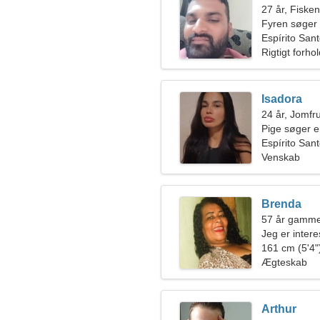
27 år, Fiske
Fyren søger
Espírito Sant
Rigtigt forho
Isadora
24 år, Jomfr
Pige søger 
Espírito San
Venskab
Brenda
57 år gammel
Jeg er intere
161 cm (5'4")
Ægteskab
Arthur