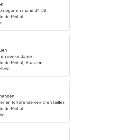
en
de søger en mand 34-38
to do Pinhal
e
ruen
 en senior dame
to do Pinhal, Brasilien
orhold
dmanden
ter en forførende ven til en fælles
to do Pinhal
old