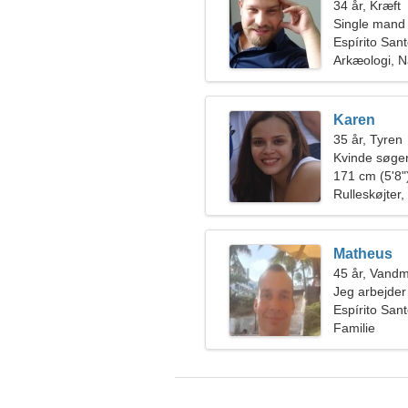
34 år, Kræft
Single mand
Espírito Sant
Arkæologi, N
Karen
35 år, Tyren
Kvinde søger
171 cm (5'8")
Rulleskøjter
Matheus
45 år, Vand
Jeg arbejder 
fantastisk kv
Espírito Sant
Familie