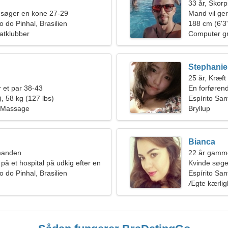
33 år, Skor
 søger en kone 27-29
Mand vil ge
o do Pinhal, Brasilien
188 cm (6'3"
atklubber
Computer gr
Stephanie
25 år, Kræft
 et par 38-43
En forføren
, 58 kg (127 lbs)
Espírito San
, Massage
Bryllup
Bianca
manden
22 år gamm
på et hospital på udkig efter en
Kvinde søg
inde
o do Pinhal, Brasilien
Espírito San
Ægte kærli