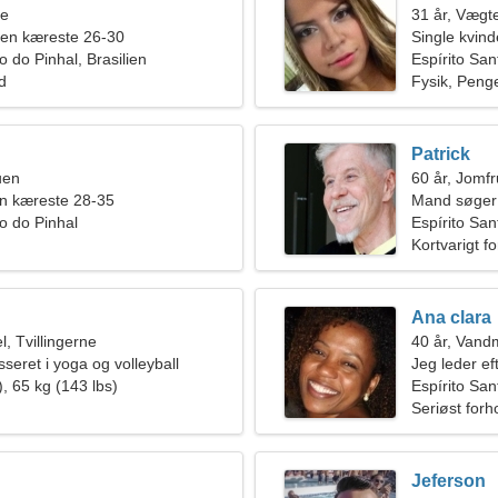
ne
31 år, Vægt
 en kæreste 26-30
Single kvin
o do Pinhal, Brasilien
Espírito San
ld
Fysik, Peng
Patrick
uen
60 år, Jomf
en kæreste 28-35
Mand søger
to do Pinhal
Espírito San
Kortvarigt f
Ana clara
, Tvillingerne
40 år, Van
sseret i yoga og volleyball
Jeg leder ef
, 65 kg (143 lbs)
tur
Espírito San
Seriøst forh
Jeferson