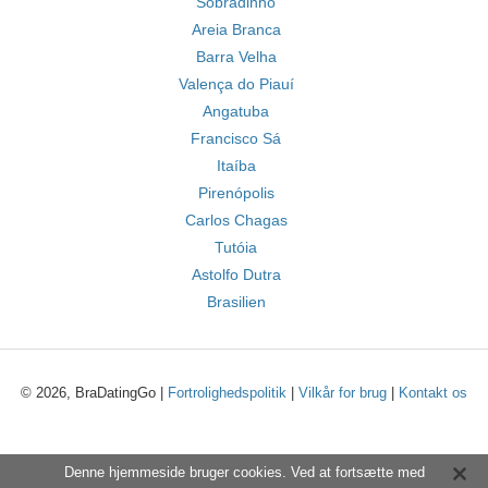
Sobradinho
Areia Branca
Barra Velha
Valença do Piauí
Angatuba
Francisco Sá
Itaíba
Pirenópolis
Carlos Chagas
Tutóia
Astolfo Dutra
Brasilien
© 2026, BraDatingGo |
Fortrolighedspolitik
|
Vilkår for brug
|
Kontakt os
Denne hjemmeside bruger cookies. Ved at fortsætte med