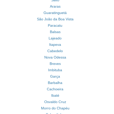
Salto
Araras
Guaratinguetá
São João da Boa Vista
Paracatu
Balsas
Lajeado
Itapeva
Cabedelo
Nova Odessa
Breves
Imbituba
Garça
Barbalha
Cachoeira
Ibaté
Osvaldo Cruz
Morro do Chapéu