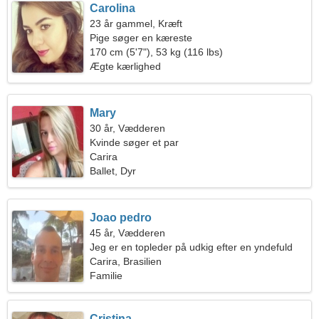
Carolina
23 år gammel, Kræft
Pige søger en kæreste
170 cm (5'7"), 53 kg (116 lbs)
Ægte kærlighed
Mary
30 år, Vædderen
Kvinde søger et par
Carira
Ballet, Dyr
Joao pedro
45 år, Vædderen
Jeg er en topleder på udkig efter en yndefuld
kvinde
Carira, Brasilien
Familie
Cristina