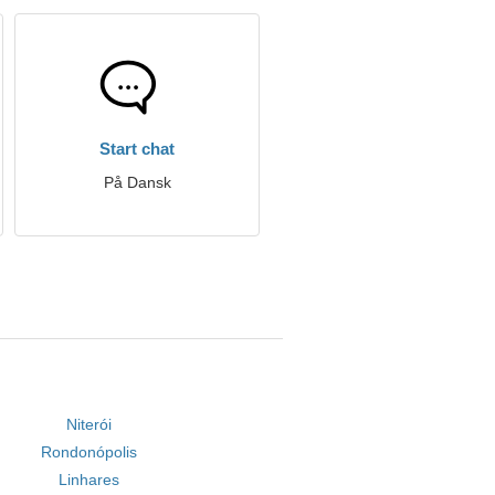
Start chat
På Dansk
Niterói
Rondonópolis
Linhares