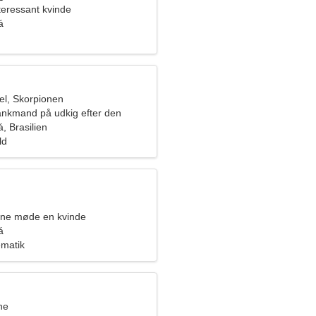
teressant kvinde
á
l, Skorpionen
ankmand på udkig efter den
nde
, Brasilien
ld
rne møde en kvinde
á
ematik
ne