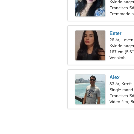
Kvinde søger
Francisco Sá,
Fremmede sp
Ester
26 år, Løven
Kvinde søge
167 cm (5'6")
Venskab
Alex
33 år, Kræft
Single mand
Francisco Sá,
Video film, B