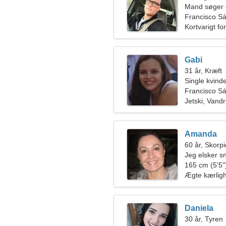
Mand søger 
Francisco Sá,
Kortvarigt fo
Gabi
31 år, Kræft
Single kvin
Francisco S
Jetski, Vandr
Amanda
60 år, Skorp
Jeg elsker s
165 cm (5'5")
Ægte kærlig
Daniela
30 år, Tyren