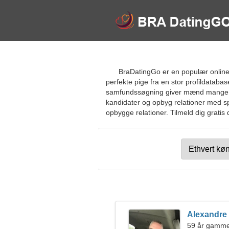
BraDatingGo er en populær online d
perfekte pige fra en stor profildatab
samfundssøgning giver mænd mange mul
kandidater og opbyg relationer med spe
opbygge relationer. Tilmeld dig gratis 
Alexandre
59 år gamm