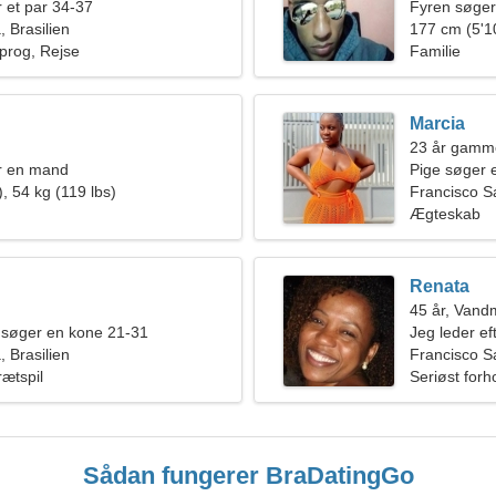
 et par 34-37
Fyren søger
 Brasilien
177 cm (5'10
rog, Rejse
Familie
Marcia
23 år gamm
r en mand
Pige søger 
, 54 kg (119 lbs)
Francisco S
Ægteskab
Renata
45 år, Van
 søger en kone 21-31
Jeg leder ef
 Brasilien
vandretur
Francisco Sá
rætspil
Seriøst forh
Sådan fungerer BraDatingGo