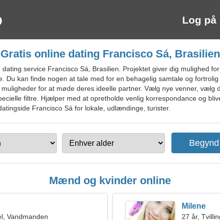
Log på
Gratis online dating Francisco Sá, Brasilien
ating service Francisco Sá, Brasilien. Projektet giver dig mulighed for
ase. Du kan finde nogen at tale med for en behagelig samtale og fortrol
igheder for at møde deres ideelle partner. Vælg nye venner, vælg de
cielle filtre. Hjælper med at opretholde venlig korrespondance og blive
datingside Francisco Sá for lokale, udlændinge, turister.
Mænd og kvinder online
Milene
el, Vandmanden
27 år, Tvilli