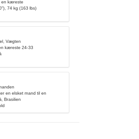
 en kæreste
"), 74 kg (163 lbs)
el, Vægten
en kæreste 24-33
á
dmanden
ter en elsket mand til en
, Brasilien
old