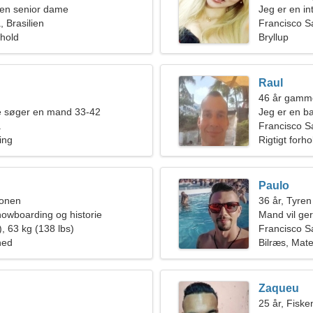
en senior dame
Jeg er en in
 Brasilien
Francisco S
rhold
Bryllup
Raul
46 år gamme
de søger en mand 33-42
Jeg er en b
á
perfekte kvi
Francisco Sá
ing
Rigtigt forho
Paulo
ionen
36 år, Tyren
nowboarding og historie
Mand vil ge
, 63 kg (138 lbs)
Francisco S
hed
Bilræs, Mat
Zaqueu
25 år, Fiske