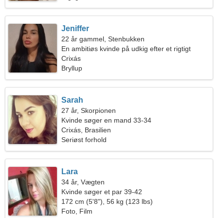
Jeniffer
22 år gammel, Stenbukken
En ambitiøs kvinde på udkig efter et rigtigt
forhold
Crixás
Bryllup
Sarah
27 år, Skorpionen
Kvinde søger en mand 33-34
Crixás, Brasilien
Seriøst forhold
Lara
34 år, Vægten
Kvinde søger et par 39-42
172 cm (5'8"), 56 kg (123 lbs)
Foto, Film