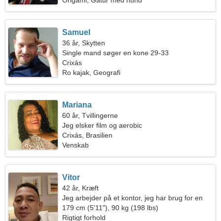
Origami, Gåtur med hund
Samuel
36 år, Skytten
Single mand søger en kone 29-33
Crixás
Ro kajak, Geografi
Mariana
60 år, Tvillingerne
Jeg elsker film og aerobic
Crixás, Brasilien
Venskab
Vitor
42 år, Kræft
Jeg arbejder på et kontor, jeg har brug for en
venlig kvinde
179 cm (5'11"), 90 kg (198 lbs)
Rigtigt forhold