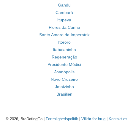
Gandu
Cambará
Itupeva
Flores da Cunha
Santo Amaro da Imperatriz
Itororó
Itabaianinha
Regeneração
Presidente Médici
Joanópolis
Novo Cruzeiro
Jataizinho
Brasilien
© 2026, BraDatingGo |
Fortrolighedspolitik
|
Vilkår for brug
|
Kontakt os