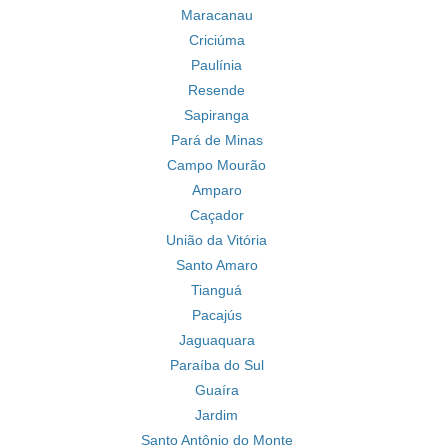
Maracanau
Criciúma
Paulínia
Resende
Sapiranga
Pará de Minas
Campo Mourão
Amparo
Caçador
União da Vitória
Santo Amaro
Tianguá
Pacajús
Jaguaquara
Paraíba do Sul
Guaíra
Jardim
Santo Antônio do Monte