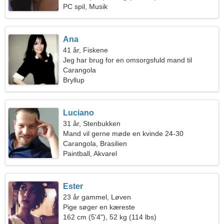
PC spil, Musik
Ana
41 år, Fiskene
Jeg har brug for en omsorgsfuld mand til
camping
Carangola
Bryllup
Luciano
31 år, Stenbukken
Mand vil gerne møde en kvinde 24-30
Carangola, Brasilien
Paintball, Akvarel
Ester
23 år gammel, Løven
Pige søger en kæreste
162 cm (5'4"), 52 kg (114 lbs)