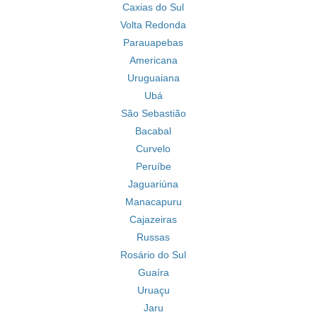
Caxias do Sul
Volta Redonda
Parauapebas
Americana
Uruguaiana
Ubá
São Sebastião
Bacabal
Curvelo
Peruíbe
Jaguariúna
Manacapuru
Cajazeiras
Russas
Rosário do Sul
Guaíra
Uruaçu
Jaru