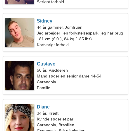
Seriøst forhold
Sidney
44 år gammel, Jomfruen
Jeg arbejder i en forlystelsespark, jeg har brug
for en fantastisk kvinde
181 cm (6'0"), 84 kg (185 lbs)
Kortvarigt forhold
Gustavo
56 år, Vædderen
Mand søger en senior dame 44-54
Carangola
Familie
Diane
34 år, Kræft
Kvinde søger et par
Carangola, Brasilien
Gymnastik, Stå på skøjter