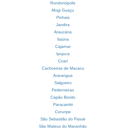
Rondonópolis
Mogi Guaçu
Pinhais
Jandira
Araucária
Itaúna
Cajamar
Ipojuca
Coari
Cachoeiras de Macacu
Ararangua
Salgueiro
Pederneiras
Capão Bonito
Paracambi
Coruripe
São Sebastião do Passé
São Mateus do Maranhão