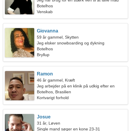
Jeg har brug for en stærk ven til at lave mad
sammen
Botelhos
Venskab
Giovanna
59 år gammel, Skytten
Jeg elsker snowboarding og dykning
Botelhos
Bryllup
Ramon
46 år gammel, Kræft
Jeg arbejder på en klinik på udkig efter en
energisk kvinde
Botelhos, Brasilien
Kortvarigt forhold
Josue
31 år, Løven
Single mand søger en kone 23-31