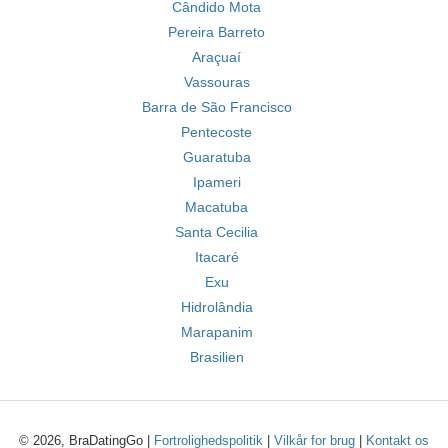
Cândido Mota
Pereira Barreto
Araçuaí
Vassouras
Barra de São Francisco
Pentecoste
Guaratuba
Ipameri
Macatuba
Santa Cecilia
Itacaré
Exu
Hidrolândia
Marapanim
Brasilien
© 2026, BraDatingGo |
Fortrolighedspolitik
|
Vilkår for brug
|
Kontakt os