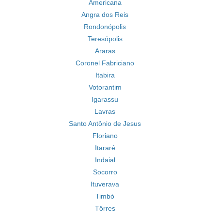
Americana
Angra dos Reis
Rondonópolis
Teresópolis
Araras
Coronel Fabriciano
Itabira
Votorantim
Igarassu
Lavras
Santo Antônio de Jesus
Floriano
Itararé
Indaial
Socorro
Ituverava
Timbó
Tôrres