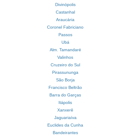
Divinópolis
Castanhal
Araucária
Coronel Fabriciano
Passos
Ubá
Alm. Tamandaré
Valinhos
Cruzeiro do Sul
Pirassununga
São Borja
Francisco Beltrão
Barra do Garças
Itápolis
Xanxerê
Jaguariaíva
Euclides da Cunha
Bandeirantes