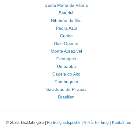
Santa Maria da Vitória
Baturité
Ribeirão da Ilha
Pedra Azul
Cupira
Belo Oriente
Monte Aprazível
Cantagalo
Umbaúba
Capela do Alto
Cambuquira
São João de Pirabas
Brasilien
© 2026, BraDatingGo |
Fortrolighedspolitik
|
Vilkår for brug
|
Kontakt os