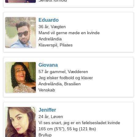
Seriøst forhold
Eduardo
36 år, Vægten
Mand vil gerne møde en kvinde
Andrelândia
Klaverspil, Pilates
Giovana
57 år gammel, Vædderen
Jeg elsker fodbold og klaver
Andrelândia, Brasilien
Venskab
Jeniffer
24 år, Løven
Vi ses snart, jeg er en følelsesladet kvinde
165 cm (5'5"), 55 kg (121 lbs)
Bryllup