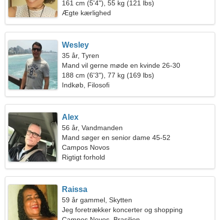
161 cm (5'4"), 55 kg (121 lbs)
Ægte kærlighed
Wesley
35 år, Tyren
Mand vil gerne møde en kvinde 26-30
188 cm (6'3"), 77 kg (169 lbs)
Indkøb, Filosofi
Alex
56 år, Vandmanden
Mand søger en senior dame 45-52
Campos Novos
Rigtigt forhold
Raissa
59 år gammel, Skytten
Jeg foretrækker koncerter og shopping
Campos Novos, Brasilien