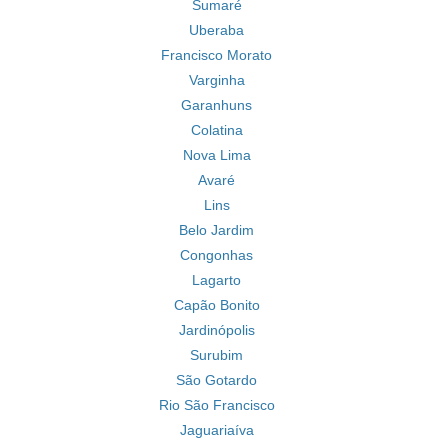
Sumaré
Uberaba
Francisco Morato
Varginha
Garanhuns
Colatina
Nova Lima
Avaré
Lins
Belo Jardim
Congonhas
Lagarto
Capão Bonito
Jardinópolis
Surubim
São Gotardo
Rio São Francisco
Jaguariaíva