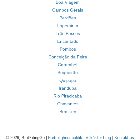
Boa Viagem
Campos Gerais
Perdões
Itapemirim
Três Passos
Encantado
Pombos
Conceição da Feira
Carambeí
Boqueirão
Quipapá
Iranduba
Rio Piracicaba
Chavantes
Brasilien
© 2026, BraDatingGo |
Fortrolighedspolitik
|
Vilkår for brug
|
Kontakt os