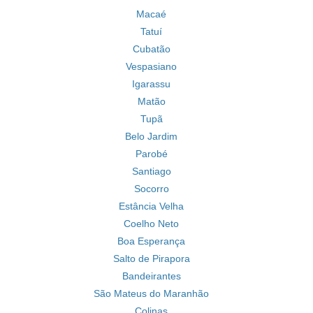
Macaé
Tatuí
Cubatão
Vespasiano
Igarassu
Matão
Tupã
Belo Jardim
Parobé
Santiago
Socorro
Estância Velha
Coelho Neto
Boa Esperança
Salto de Pirapora
Bandeirantes
São Mateus do Maranhão
Colinas