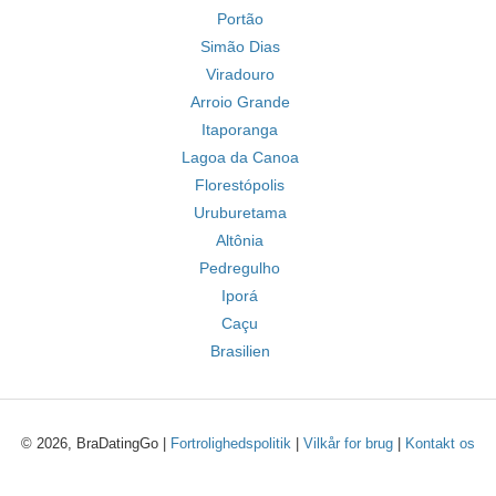
Portão
Simão Dias
Viradouro
Arroio Grande
Itaporanga
Lagoa da Canoa
Florestópolis
Uruburetama
Altônia
Pedregulho
Iporá
Caçu
Brasilien
© 2026, BraDatingGo |
Fortrolighedspolitik
|
Vilkår for brug
|
Kontakt os