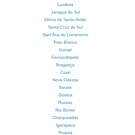
Luziânia
Jaraguá do Sul
Vitória de Santo Antão
Santa Cruz do Sul
Sant'Ana do Livramento
Pato Branco
Gurupi
Fernandópolis
Bragança
Coari
Nova Odessa
Itararé
Goiana
Russas
Rio Bonito
Charqueadas
Igarapava
Propriá