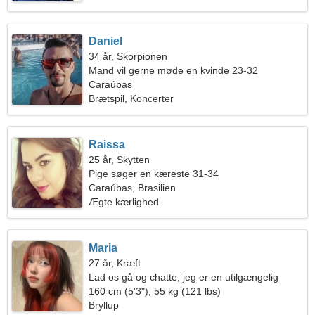
Daniel
34 år, Skorpionen
Mand vil gerne møde en kvinde 23-32
Caraúbas
Brætspil, Koncerter
Raissa
25 år, Skytten
Pige søger en kæreste 31-34
Caraúbas, Brasilien
Ægte kærlighed
Maria
27 år, Kræft
Lad os gå og chatte, jeg er en utilgængelig
kvinde
160 cm (5'3"), 55 kg (121 lbs)
Bryllup