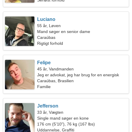
Seriøst forhold
Luciano
55 år, Løven
Mand søger en senior dame
Caraúbas
Rigtigt forhold
Felipe
45 år, Vandmanden
Jeg er advokat, jeg har brug for en energisk
kvinde
Caraúbas, Brasilien
Familie
Jefferson
33 år, Vægten
Single mand søger en kone
176 cm (5'10"), 76 kg (167 lbs)
Uddannelse, Graffiti