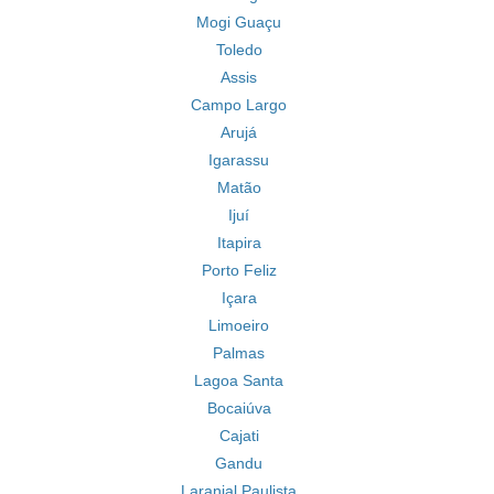
Mogi Guaçu
Toledo
Assis
Campo Largo
Arujá
Igarassu
Matão
Ijuí
Itapira
Porto Feliz
Içara
Limoeiro
Palmas
Lagoa Santa
Bocaiúva
Cajati
Gandu
Laranjal Paulista