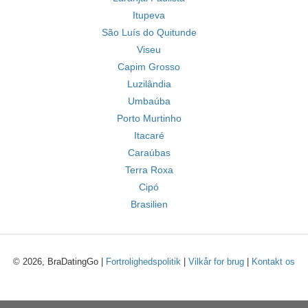
Itupeva
São Luís do Quitunde
Viseu
Capim Grosso
Luzilândia
Umbaúba
Porto Murtinho
Itacaré
Caraúbas
Terra Roxa
Cipó
Brasilien
© 2026, BraDatingGo |
Fortrolighedspolitik
|
Vilkår for brug
|
Kontakt os