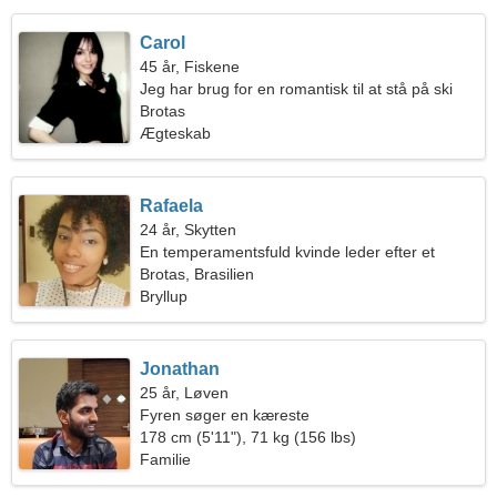
Carol
45 år, Fiskene
Jeg har brug for en romantisk til at stå på ski
sammen
Brotas
Ægteskab
Rafaela
24 år, Skytten
En temperamentsfuld kvinde leder efter et
kærlighedsforhold
Brotas, Brasilien
Bryllup
Jonathan
25 år, Løven
Fyren søger en kæreste
178 cm (5'11"), 71 kg (156 lbs)
Familie