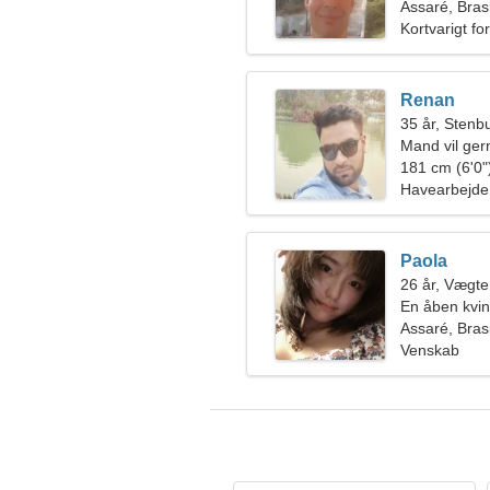
kvinde
Assaré, Brasi
Kortvarigt fo
Renan
35 år, Stenb
Mand vil ge
181 cm (6'0")
Havearbejde,
Paola
26 år, Vægt
En åben kvin
lidenskabelig
Assaré, Brasi
Venskab