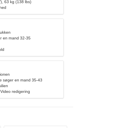
men
), 63 kg (138 lbs)
ghed
bukken
er en mand 32-35
old
pionen
de søger en mand 35-43
ilien
 Video redigering