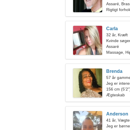
Assaré, Brasi
Rigtigt forho
Carla
32 år, Kræft
Kvinde søger
Assaré
Massage, Hi
Brenda
57 år gamme
Jeg er intere
156 cm (5'2")
Ægteskab
Anderson
41 år, Vægt
Jeg er børne