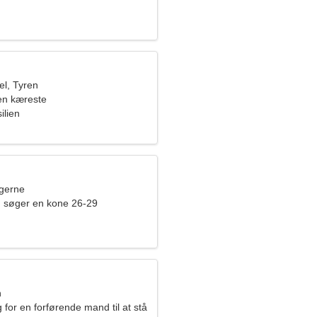
l, Tyren
en kæreste
ilien
ngerne
 søger en kone 26-29
n
 for en forførende mand til at stå