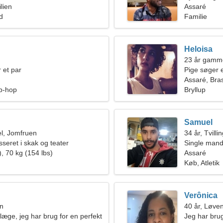
lien
Assaré
ld
Familie
Heloisa
23 år gamme
 et par
Pige søger 
Assaré, Bras
p-hop
Bryllup
Samuel
l, Jomfruen
34 år, Tvilli
sseret i skak og teater
Single mand
, 70 kg (154 lbs)
Assaré
Køb, Atletik
Verônica
en
40 år, Løve
læge, jeg har brug for en perfekt
Jeg har brug