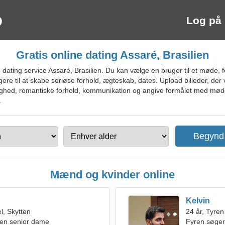
Log på
Gratis online dating Assaré, Brasilien
ating service Assaré, Brasilien. Du kan vælge en bruger til et møde, f
 til at skabe seriøse forhold, ægteskab, dates. Upload billeder, der vis
ighed, romantiske forhold, kommunikation og angive formålet med mødet
.
Mænd og kvinder online
Kelvin
, Skytten
24 år, Tyren
en senior dame
Fyren søger