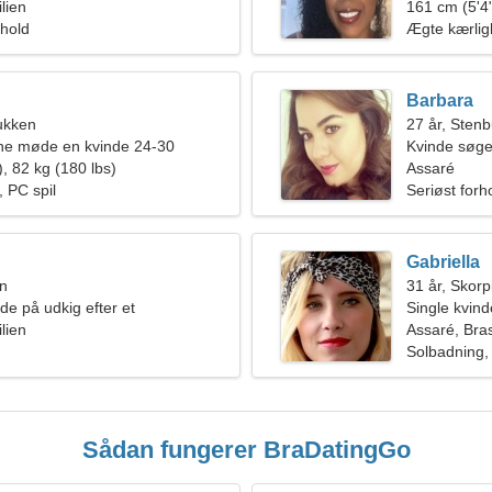
lien
på ski sam
161 cm (5'4"
rhold
Ægte kærli
Barbara
ukken
27 år, Sten
rne møde en kvinde 24-30
Kvinde søg
, 82 kg (180 lbs)
Assaré
 PC spil
Seriøst forh
Gabriella
en
31 år, Skor
de på udkig efter et
Single kvin
t forhold
lien
Assaré, Bras
Solbadning,
Sådan fungerer BraDatingGo