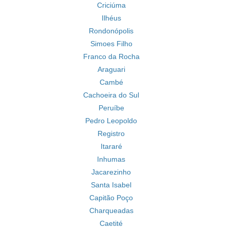
Criciúma
Ilhéus
Rondonópolis
Simoes Filho
Franco da Rocha
Araguari
Cambé
Cachoeira do Sul
Peruíbe
Pedro Leopoldo
Registro
Itararé
Inhumas
Jacarezinho
Santa Isabel
Capitão Poço
Charqueadas
Caetité