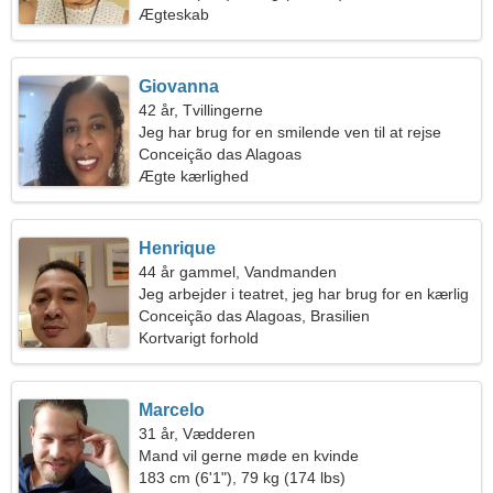
Ægteskab
Giovanna
42 år, Tvillingerne
Jeg har brug for en smilende ven til at rejse
Conceição das Alagoas
Ægte kærlighed
Henrique
44 år gammel, Vandmanden
Jeg arbejder i teatret, jeg har brug for en kærlig
kvinde
Conceição das Alagoas, Brasilien
Kortvarigt forhold
Marcelo
31 år, Vædderen
Mand vil gerne møde en kvinde
183 cm (6'1"), 79 kg (174 lbs)