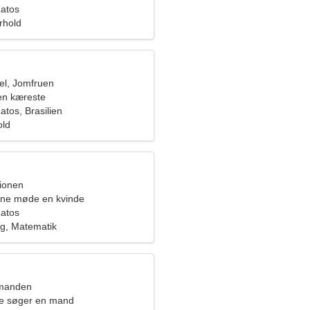
Ratos
orhold
l, Jomfruen
en kæreste
atos, Brasilien
old
pionen
rne møde en kvinde
Ratos
g, Matematik
dmanden
de søger en mand