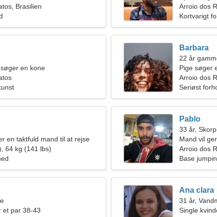
tos, Brasilien
Arroio dos 
ld
Kortvarigt f
Barbara
22 år gamme
 søger en kone
Pige søger 
atos
Arroio dos R
kunst
Seriøst forh
Pablo
33 år, Skor
er en taktfuld mand til at rejse
Mand vil ge
, 64 kg (141 lbs)
Arroio dos 
hed
Base jumpin
Ana clara
ne
31 år, Van
 et par 38-43
Single kvin