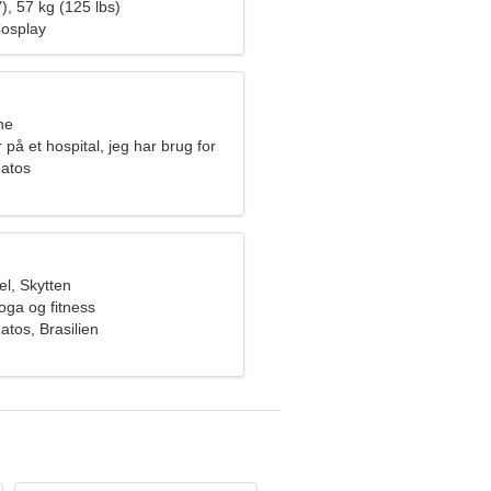
), 57 kg (125 lbs)
osplay
ne
 på et hospital, jeg har brug for
vinde
Ratos
l, Skytten
oga og fitness
atos, Brasilien