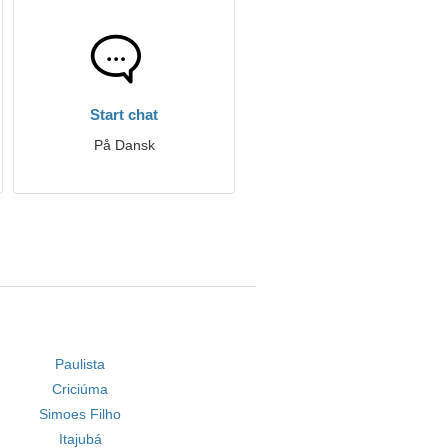
Start chat
På Dansk
Paulista
Criciúma
Simoes Filho
Itajubá