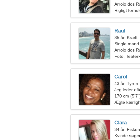
Arroio dos Ra
Rigtigt forho
Raul
35 år, Kræft
Single mand
Arroio dos R
Foto, Teater
Carol
43 år, Tyren
Jeg leder eft
sammen
170 cm (5'7")
Ægte kærlig
Clara
34 år, Fiske
Kvinde søger