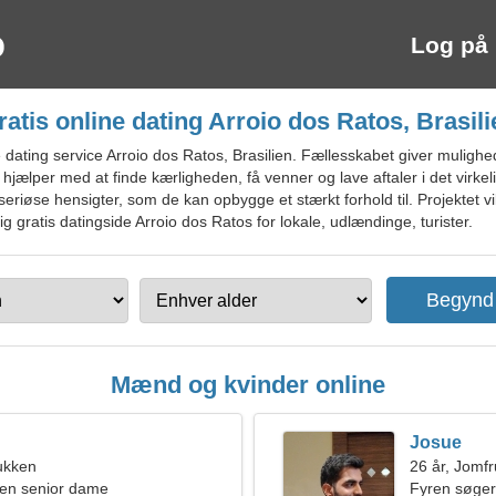
Log på
ratis online dating Arroio dos Ratos, Brasili
ating service Arroio dos Ratos, Brasilien. Fællesskabet giver mulighed f
hjælper med at finde kærligheden, få venner og lave aftaler i det virkeli
eriøse hensigter, som de kan opbygge et stærkt forhold til. Projektet vi
ig gratis datingside Arroio dos Ratos for lokale, udlændinge, turister.
Mænd og kvinder online
Josue
ukken
26 år, Jomf
en senior dame
Fyren søger