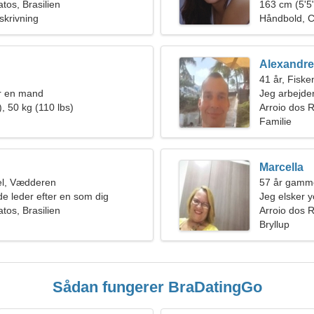
tos, Brasilien
163 cm (5'5"
skrivning
Håndbold, C
Alexandre
41 år, Fiske
r en mand
Jeg arbejder
, 50 kg (110 lbs)
en perfekt k
Arroio dos 
Familie
Marcella
l, Vædderen
57 år gamme
de leder efter en som dig
Jeg elsker y
tos, Brasilien
Arroio dos R
Bryllup
Sådan fungerer BraDatingGo